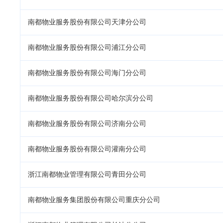
南都物业服务股份有限公司天津分公司
南都物业服务股份有限公司浦江分公司
南都物业服务股份有限公司海门分公司
南都物业服务股份有限公司哈尔滨分公司
南都物业服务股份有限公司济南分公司
南都物业服务股份有限公司灌南分公司
浙江南都物业管理有限公司青田分公司
南都物业服务集团股份有限公司重庆分公司