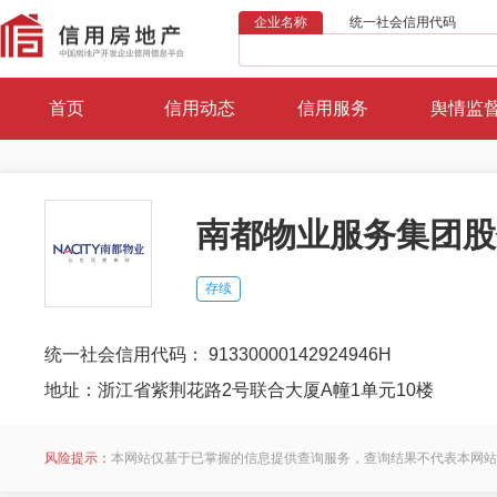
企业名称
统一社会信用代码
首页
信用动态
信用服务
舆情监
南都物业服务集团股
存续
统一社会信用代码： 91330000142924946H
地址：浙江省紫荆花路2号联合大厦A幢1单元10楼
风险提示：
本网站仅基于已掌握的信息提供查询服务，查询结果不代表本网站