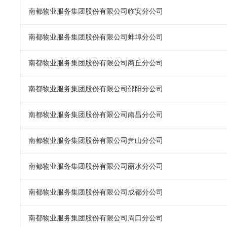
南都物业服务集团股份有限公司临安分公司
南都物业服务集团股份有限公司蚌埠分公司
南都物业服务集团股份有限公司商丘分公司
南都物业服务集团股份有限公司邵阳分公司
南都物业服务集团股份有限公司南昌分公司
南都物业服务集团股份有限公司萧山分公司
南都物业服务集团股份有限公司丽水分公司
南都物业服务集团股份有限公司成都分公司
南都物业服务集团股份有限公司周口分公司