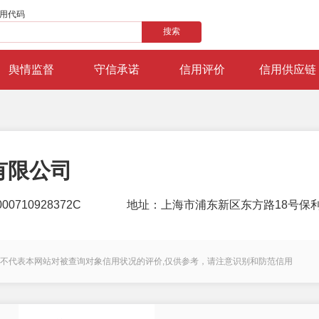
用代码
搜索
舆情监督
守信承诺
信用评价
信用供应链
有限公司
0710928372C
地址：上海市浦东新区东方路18号保利
不代表本网站对被查询对象信用状况的评价,仅供参考，请注意识别和防范信用