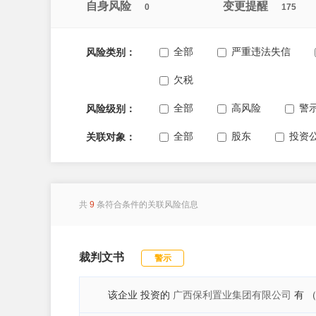
自身风险
变更提醒
0
175
全部
严重违法失信
风险类别：
欠税
全部
高风险
警
风险级别：
全部
股东
投资
关联对象：
共
9
条符合条件的关联风险信息
裁判文书
警示
该企业 投资的
广西保利置业集团有限公司
有