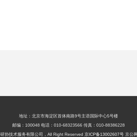
地址：北京市海淀区首体南路9号主语国际中心5号楼
邮编：100048 电话：010-68323566 传真：010-88386228
房研协技术服务有限公司，All Right Reserved
京ICP备13002607号
京公网安