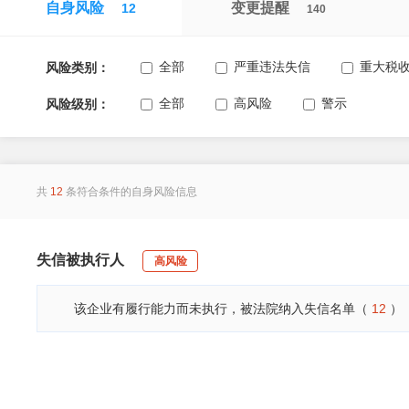
自身风险
变更提醒
12
140
全部
严重违法失信
重大税
风险类别：
全部
高风险
警示
风险级别：
共
12
条符合条件的自身风险信息
失信被执行人
高风险
该企业有履行能力而未执行，被法院纳入失信名单（
12
）