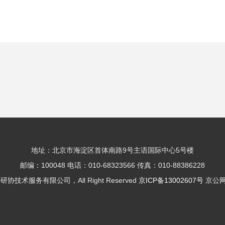
地址：北京市海淀区首体南路9号主语国际中心5号楼
邮编：100048 电话：010-68323566 传真：010-88386228
房研协技术服务有限公司，All Right Reserved
京ICP备13002607号
京公网安