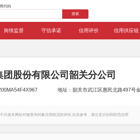
用代码
搜索
舆情监督
守信承诺
信用评价
信用供应链
集团股份有限公司韶关分公司
0MA54F4X967
地址：韶关市武江区惠民北路497号
不代表本网站对被查询对象信用状况的评价,仅供参考，请注意识别和防范信用