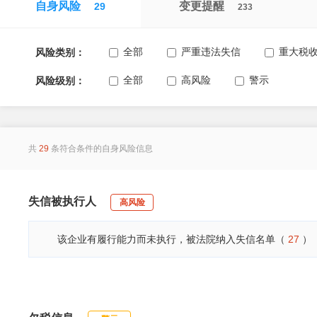
自身风险
变更提醒
29
233
全部
严重违法失信
重大税
风险类别：
全部
高风险
警示
风险级别：
共
29
条符合条件的自身风险信息
失信被执行人
高风险
该企业有履行能力而未执行，被法院纳入失信名单（
27
）