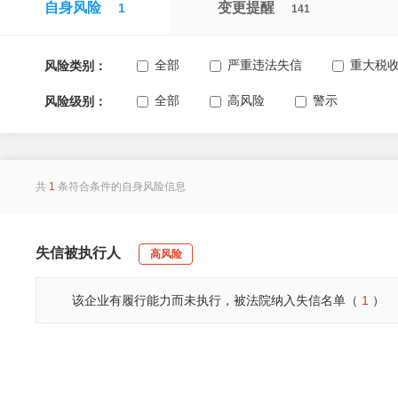
自身风险
变更提醒
1
141
全部
严重违法失信
重大税
风险类别：
全部
高风险
警示
风险级别：
共
1
条符合条件的自身风险信息
失信被执行人
高风险
该企业有履行能力而未执行，被法院纳入失信名单（
1
）