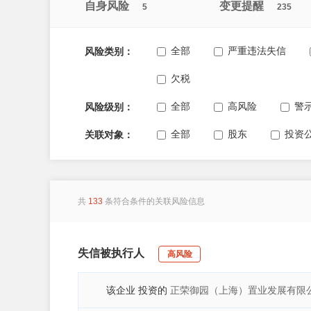
自身风险
变更提醒
5
235
全部
严重违法失信
风险类别：
欠税
全部
高风险
警
风险级别：
全部
股东
投资
关联对象：
共
133
条符合条件的关联风险信息
失信被执行人
高风险
该企业 投资的
正荣御园（上海）置业发展有限