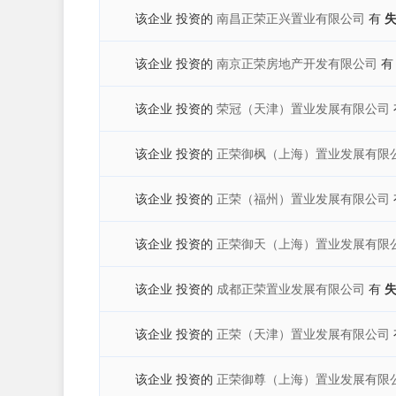
该企业 投资的
南昌正荣正兴置业有限公司
有
该企业 投资的
南京正荣房地产开发有限公司
该企业 投资的
荣冠（天津）置业发展有限公司
该企业 投资的
正荣御枫（上海）置业发展有限
该企业 投资的
正荣（福州）置业发展有限公司
该企业 投资的
正荣御天（上海）置业发展有限
该企业 投资的
成都正荣置业发展有限公司
有
该企业 投资的
正荣（天津）置业发展有限公司
该企业 投资的
正荣御尊（上海）置业发展有限