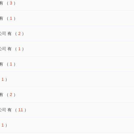
有
（
3
）
有
（
1
）
公司
有
（
2
）
公司
有
（
1
）
有
（
1
）
（
1
）
有
（
2
）
公司
有
（
11
）
（
1
）