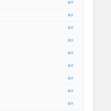
展开
展开
展开
展开
展开
展开
展开
展开
展开