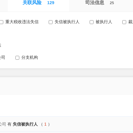
关联风险
司法信息
129
25
重大税收违法失信
失信被执行人
被执行人
裁
示
公司
分支机构
公司
有
失信被执行人
（
1
）