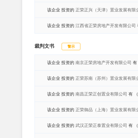
该企业 投资的
正荣正兴（天津）置业发展有限
该企业 投资的
江西省正荣房地产开发有限公司
裁判文书
警示
该企业 投资的
南京正荣房地产开发有限公司
该企业 投资的
正荣苏南（苏州）置业发展有限
该企业 投资的
南昌正荣正创置业有限公司
有
该企业 投资的
正荣御品（上海）置业发展有限
该企业 投资的
武汉正荣正泰置业有限公司
有