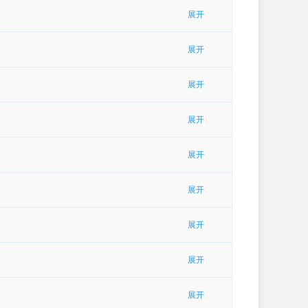
展开
展开
展开
展开
展开
展开
展开
展开
展开