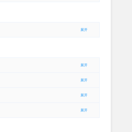
展开
展开
展开
展开
展开