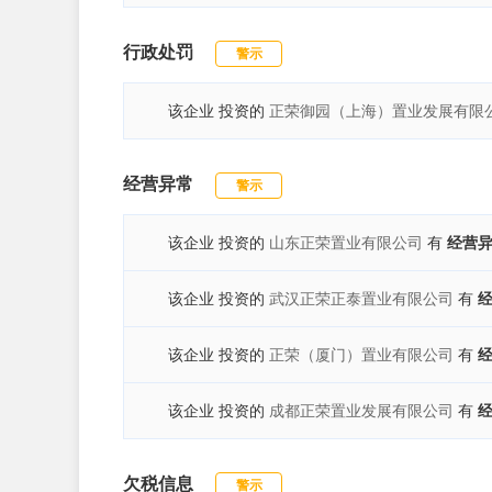
行政处罚
警示
该企业 投资的
正荣御园（上海）置业发展有限
经营异常
警示
该企业 投资的
山东正荣置业有限公司
有
经营
该企业 投资的
武汉正荣正泰置业有限公司
有
该企业 投资的
正荣（厦门）置业有限公司
有
该企业 投资的
成都正荣置业发展有限公司
有
欠税信息
警示