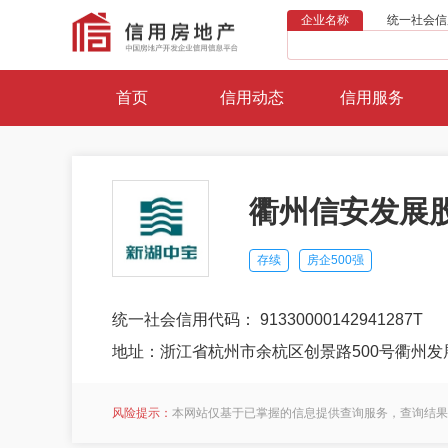
企业名称
统一社会信
首页
信用动态
信用服务
衢州信安发展
存续
房企500强
统一社会信用代码： 91330000142941287T
地址：浙江省杭州市余杭区创景路500号衢州发展
风险提示：
本网站仅基于已掌握的信息提供查询服务，查询结果