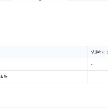
认缴出资
份
-
通股份
-