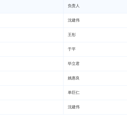
负责人
沈建伟
王彤
于平
毕立君
姚惠良
司
单巨仁
沈建伟