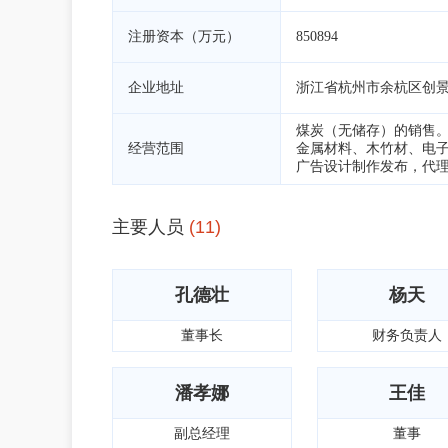
注册资本（万元）
850894
企业地址
浙江省杭州市余杭区创景路
煤炭（无储存）的销售
经营范围
金属材料、木竹材、电
广告设计制作发布，代
主要人员
(11)
孔德壮
杨天
董事长
财务负责人
潘孝娜
王佳
副总经理
董事