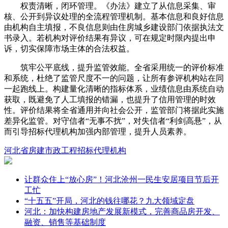
权责清晰，闭环管理。《办法》建立了从信息采集、审
核、公开到异议处理的全流程管理机制。基本信息和良好信息
由机构自主填报，不良信息则由住房城乡建设部门依据执法文
书录入。若机构对评价结果有异议，可在规定时限内提出申
诉，切实保障市场主体的合法权益。
筑牢公平底线，提升监管效能。全省采用统一的评价标准
和系统，杜绝了监管尺度不一的问题，让所有参评机构站在同
一起跑线上。构建量化清晰的指标体系，业绩信息由系统自动
获取，既避免了人工填报的错漏，也提升了信用管理的时效
性。评价结果将全省通用并向社会公开，监管部门将据此实施
差异化监管。对守信者“无事不扰”，对失信者“利剑高悬”，从
而引导招标代理机构加强内部管理，提升人员素养。
河北省
房建市政工程
招标代理机构
让群众住上“放心房”！河北沧州一民生安居项目节后开
工忙
“十五五”开局，河北的钱往哪花？九大领域定盘
河北：加快构建房地产发展新模式，完善商品房开发、
融资、销售等基础制度