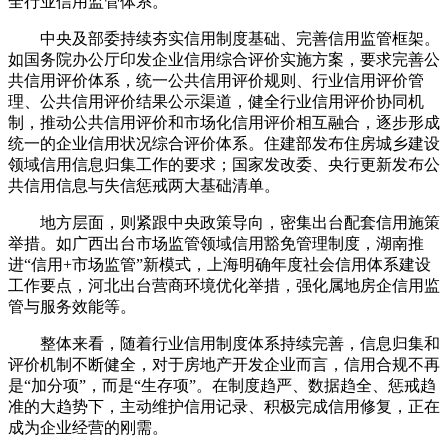
全行业信用监管体系。
中央及部委持续夯实信用制度基础、完善信用监管框架。
如国务院办公厅印发企业信用综合评价实施方案，要求完善公
共信用评价体系，统一公共信用评价规则、行业信用评价管
理、公共信用评价结果公示渠道，健全行业信用评价协同机
制，推动公共信用评价和市场化信用评价相互融合，逐步形成
统一的企业信用状况综合评价体系。住建部发布住房城乡建设
领域信用信息归集工作的要求；国家发改委、央行更新发布公
共信用信息与失信惩戒两大基础清单。
地方层面，则紧跟中央政策导向，密集出台配套信用施策
举措。如广西出台市场监管领域信用豁免管理制度，湖南推
进“信用+市场监管”新模式，上海明确年度社会信用体系建设
工作要点，河北出台营商环境优化举措，强化属地房企信用监
管与服务效能等。
整体来看，随着行业信用制度体系持续完善，信息归集和
评价机制不断健全，对于房地产开发企业而言，信用合规不再
是“加分项”，而是“生存项”。在制度趋严、数据趋全、惩戒趋
准的大趋势下，主动维护信用记录、积极完成信用修复，正在
成为企业经营的刚需。